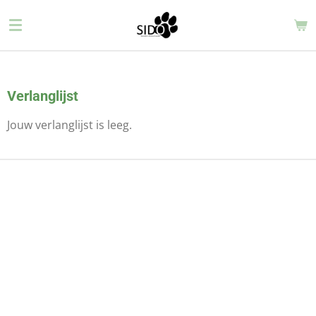
Ga
direct
naar
de
hoofdinhoud
Verlanglijst
Jouw verlanglijst is leeg.