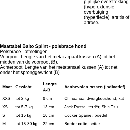
pijnlijke overstrekking
(hyperextensie,
overbuiging
(hyperflexie), artritis of
artrose.
Maattabel Balto Splint - polsbrace hond
Polsbrace - afmetingen
Voorpoot: Lengte van het
metacarpaal kussen (A) tot het
midden van de voorpoot (B).
Achterpoot: Lengte van het metatarsaal kussen (A) tot net
onder het spronggewricht (B).
Lengte
Maat
Gewicht
Aanbevolen rassen (indicatief)
A-B
XXS
tot 2 kg
9 cm
Chihuahua, dwergkeeshond, kat
XS
tot 5-7 kg
13 cm
Jack Russell terriër, Shih Tzu
S
tot 15 kg
16 cm
Cocker Spaniël, poedel
M
tot 15-30 kg
22 cm
Border collie, setter