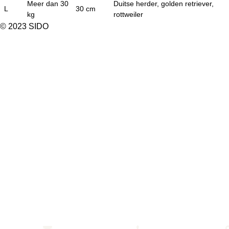
Meer dan 30
Duitse herder, golden retriever,
L
30 cm
kg
rottweiler
© 2023 SIDO