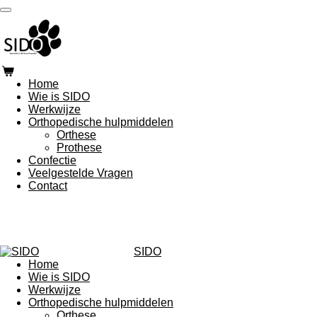
Ga
direct
naar
de
hoofdinhoud
Home
Wie is SIDO
Werkwijze
Orthopedische hulpmiddelen
Orthese
Prothese
Confectie
Veelgestelde Vragen
Contact
SIDO
Home
Wie is SIDO
Werkwijze
Orthopedische hulpmiddelen
Orthese